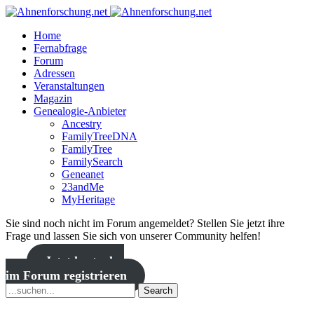
Home
Fernabfrage
Forum
Adressen
Veranstaltungen
Magazin
Genealogie-Anbieter
Ancestry
FamilyTreeDNA
FamilyTree
FamilySearch
Geneanet
23andMe
MyHeritage
Sie sind noch nicht im Forum angemeldet? Stellen Sie jetzt ihre
Frage und lassen Sie sich von unserer Community helfen!
Jetzt kostenlos
im Forum registrieren
Search