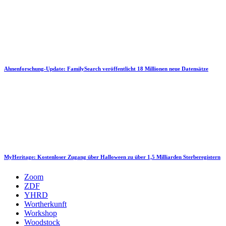
Ahnenforschung-Update: FamilySearch veröffentlicht 18 Millionen neue Datensätze
MyHeritage: Kostenloser Zugang über Halloween zu über 1,5 Milliarden Sterberegistern
Zoom
ZDF
YHRD
Wortherkunft
Workshop
Woodstock