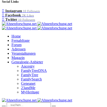
Social Links
Instagram
10
Followers
Facebook
2K
Likes
Twitter
10
Followers
Home
Fernabfrage
Forum
Adressen
Veranstaltungen
Magazin
Genealogie-Anbieter
Ancestry
FamilyTreeDNA
FamilyTree
FamilySearch
Geneanet
23andMe
MyHeritage