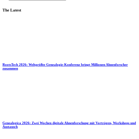
The Latest
RootsTech 2026: Weltgrößte Genealogie-Konferenz bringt Millionen Ahnenforscher
zusammen
Genealogica 2026: Zwei Wochen digitale Ahnenforschung mit Vorträgen, Workshops und
Austausch