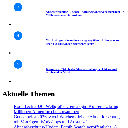
3
Ahnenforschung-Update: FamilySearch veröffentlicht 18
Millionen neue Datensätze
4
MyHeritage: Kostenloser Zugang über Halloween zu
über 1,5 Milliarden Sterberegistern
5
Boom bei DNA-Tests: Ahnenforschung erlebt rasant
wachsenden Markt
Aktuelle Themen
RootsTech 2026: Weltgrößte Genealogie-Konferenz bringt
Millionen Ahnenforscher zusammen
Genealogica 2026: Zwei Wochen digitale Ahnenforschung
mit Vorträgen, Workshops und Austausch
Ahnenforschung-Update: FamilySearch veröffentlicht 18