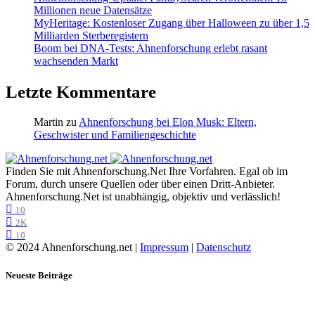
Millionen neue Datensätze
MyHeritage: Kostenloser Zugang über Halloween zu über 1,5
Milliarden Sterberegistern
Boom bei DNA-Tests: Ahnenforschung erlebt rasant
wachsenden Markt
Letzte Kommentare
Martin
zu
Ahnenforschung bei Elon Musk: Eltern,
Geschwister und Familiengeschichte
Finden Sie mit Ahnenforschung.Net Ihre Vorfahren. Egal ob im
Forum, durch unsere Quellen oder über einen Dritt-Anbieter.
Ahnenforschung.Net ist unabhängig, objektiv und verlässlich!
10
2K
10
© 2024 Ahnenforschung.net |
Impressum
|
Datenschutz
Neueste Beiträge