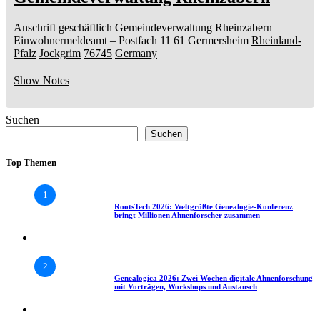
Anschrift geschäftlich
Gemeindeverwaltung Rheinzabern
–
Einwohnermeldeamt –
Postfach 11 61
Germersheim
Rheinland-
Pfalz
Jockgrim
76745
Germany
Show Notes
Suchen
Suchen
Top Themen
1
RootsTech 2026: Weltgrößte Genealogie-Konferenz
bringt Millionen Ahnenforscher zusammen
2
Genealogica 2026: Zwei Wochen digitale Ahnenforschung
mit Vorträgen, Workshops und Austausch