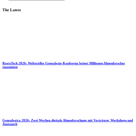
The Latest
RootsTech 2026: Weltgrößte Genealogie-Konferenz bringt Millionen Ahnenforscher
zusammen
Genealogica 2026: Zwei Wochen digitale Ahnenforschung mit Vorträgen, Workshops und
Austausch