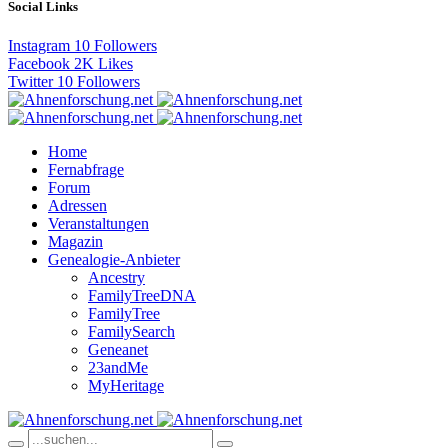
Social Links
Instagram
10
Followers
Facebook
2K
Likes
Twitter
10
Followers
Home
Fernabfrage
Forum
Adressen
Veranstaltungen
Magazin
Genealogie-Anbieter
Ancestry
FamilyTreeDNA
FamilyTree
FamilySearch
Geneanet
23andMe
MyHeritage