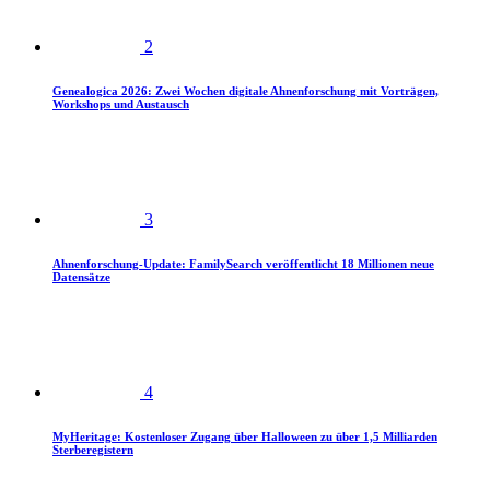
2
Genealogica 2026: Zwei Wochen digitale Ahnenforschung mit Vorträgen,
Workshops und Austausch
3
Ahnenforschung-Update: FamilySearch veröffentlicht 18 Millionen neue
Datensätze
4
MyHeritage: Kostenloser Zugang über Halloween zu über 1,5 Milliarden
Sterberegistern