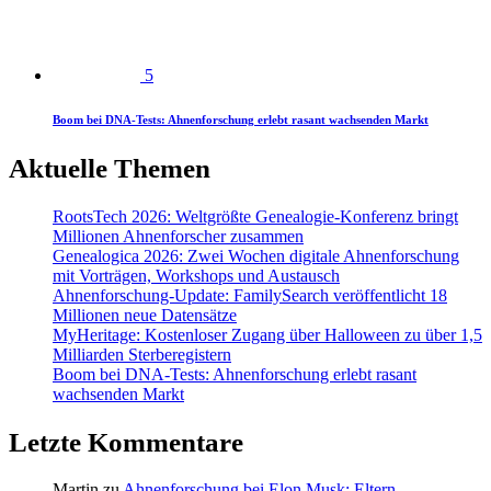
5
Boom bei DNA-Tests: Ahnenforschung erlebt rasant wachsenden Markt
Aktuelle Themen
RootsTech 2026: Weltgrößte Genealogie-Konferenz bringt
Millionen Ahnenforscher zusammen
Genealogica 2026: Zwei Wochen digitale Ahnenforschung
mit Vorträgen, Workshops und Austausch
Ahnenforschung-Update: FamilySearch veröffentlicht 18
Millionen neue Datensätze
MyHeritage: Kostenloser Zugang über Halloween zu über 1,5
Milliarden Sterberegistern
Boom bei DNA-Tests: Ahnenforschung erlebt rasant
wachsenden Markt
Letzte Kommentare
Martin
zu
Ahnenforschung bei Elon Musk: Eltern,