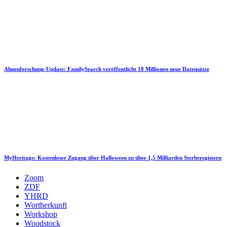
Ahnenforschung-Update: FamilySearch veröffentlicht 18 Millionen neue Datensätze
MyHeritage: Kostenloser Zugang über Halloween zu über 1,5 Milliarden Sterberegistern
Zoom
ZDF
YHRD
Wortherkunft
Workshop
Woodstock