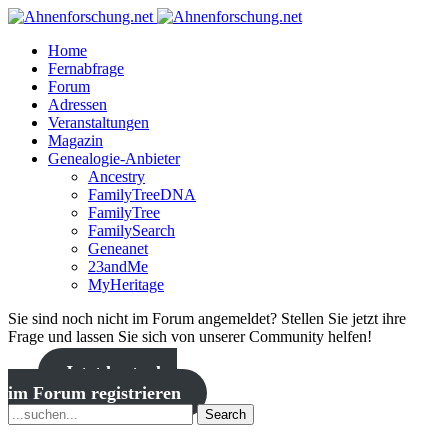
Home
Fernabfrage
Forum
Adressen
Veranstaltungen
Magazin
Genealogie-Anbieter
Ancestry
FamilyTreeDNA
FamilyTree
FamilySearch
Geneanet
23andMe
MyHeritage
Sie sind noch nicht im Forum angemeldet? Stellen Sie jetzt ihre
Frage und lassen Sie sich von unserer Community helfen!
Jetzt kostenlos
im Forum registrieren
Search