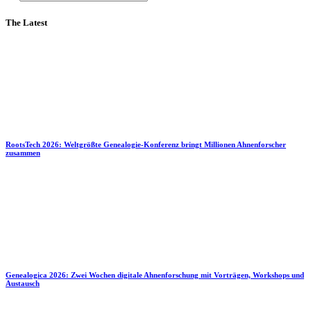
The Latest
RootsTech 2026: Weltgrößte Genealogie-Konferenz bringt Millionen Ahnenforscher
zusammen
Genealogica 2026: Zwei Wochen digitale Ahnenforschung mit Vorträgen, Workshops und
Austausch