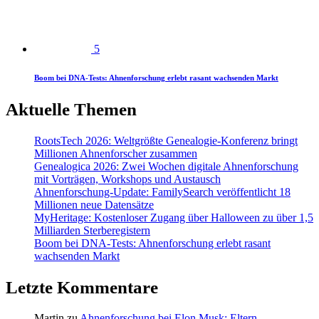
5
Boom bei DNA-Tests: Ahnenforschung erlebt rasant wachsenden Markt
Aktuelle Themen
RootsTech 2026: Weltgrößte Genealogie-Konferenz bringt
Millionen Ahnenforscher zusammen
Genealogica 2026: Zwei Wochen digitale Ahnenforschung
mit Vorträgen, Workshops und Austausch
Ahnenforschung-Update: FamilySearch veröffentlicht 18
Millionen neue Datensätze
MyHeritage: Kostenloser Zugang über Halloween zu über 1,5
Milliarden Sterberegistern
Boom bei DNA-Tests: Ahnenforschung erlebt rasant
wachsenden Markt
Letzte Kommentare
Martin
zu
Ahnenforschung bei Elon Musk: Eltern,