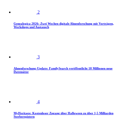
2
Genealogica 2026: Zwei Wochen digitale Ahnenforschung mit Vorträgen,
Workshops und Austausch
3
Ahnenforschung-Update: FamilySearch veröffentlicht 18 Millionen neue
Datensätze
4
MyHeritage: Kostenloser Zugang über Halloween zu über 1,5 Milliarden
Sterberegistern