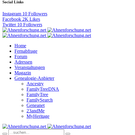
Social Links
Instagram
10
Followers
Facebook
2K
Likes
Twitter
10
Followers
Home
Fernabfrage
Forum
Adressen
Veranstaltungen
Magazin
Genealogie-Anbieter
Ancestry
FamilyTreeDNA
FamilyTree
FamilySearch
Geneanet
23andMe
MyHeritage