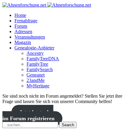
Home
Fernabfrage
Forum
Adressen
Veranstaltungen
Magazin
Genealogie-Anbieter
Ancestry
FamilyTreeDNA
FamilyTree
FamilySearch
Geneanet
23andMe
MyHeritage
Sie sind noch nicht im Forum angemeldet? Stellen Sie jetzt ihre
Frage und lassen Sie sich von unserer Community helfen!
Jetzt kostenlos
im Forum registrieren
Search