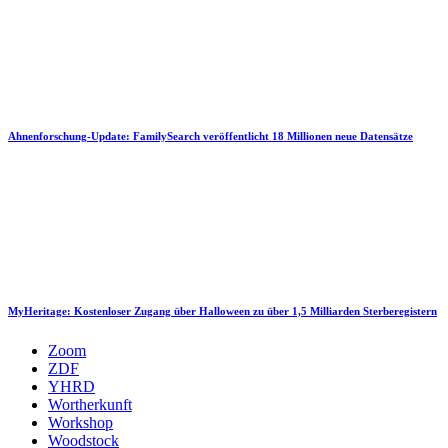
Ahnenforschung-Update: FamilySearch veröffentlicht 18 Millionen neue Datensätze
MyHeritage: Kostenloser Zugang über Halloween zu über 1,5 Milliarden Sterberegistern
Zoom
ZDF
YHRD
Wortherkunft
Workshop
Woodstock