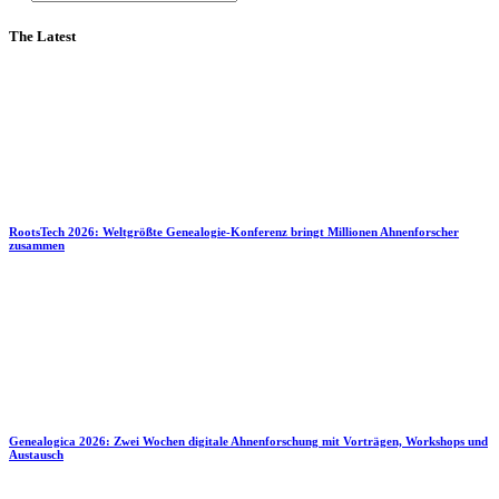
The Latest
RootsTech 2026: Weltgrößte Genealogie-Konferenz bringt Millionen Ahnenforscher
zusammen
Genealogica 2026: Zwei Wochen digitale Ahnenforschung mit Vorträgen, Workshops und
Austausch