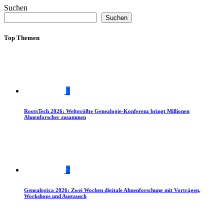
Suchen
Suchen
Top Themen
1
RootsTech 2026: Weltgrößte Genealogie-Konferenz bringt Millionen
Ahnenforscher zusammen
2
Genealogica 2026: Zwei Wochen digitale Ahnenforschung mit Vorträgen,
Workshops und Austausch