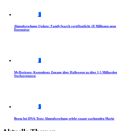
3
Ahnenforschung-Update: FamilySearch veröffentlicht 18 Millionen neue
Datensätze
4
MyHeritage: Kostenloser Zugang über Halloween zu über 1,5 Milliarden
Sterberegistern
5
Boom bei DNA-Tests: Ahnenforschung erlebt rasant wachsenden Markt