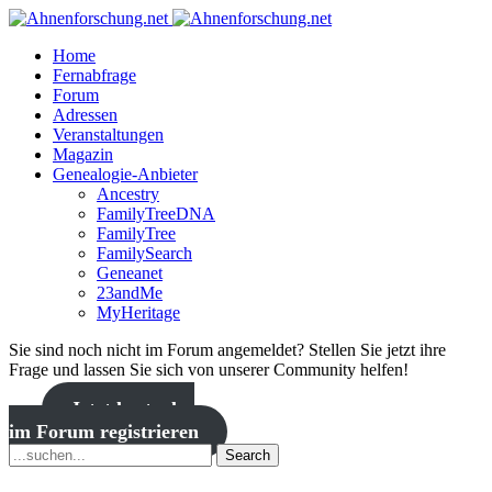
Home
Fernabfrage
Forum
Adressen
Veranstaltungen
Magazin
Genealogie-Anbieter
Ancestry
FamilyTreeDNA
FamilyTree
FamilySearch
Geneanet
23andMe
MyHeritage
Sie sind noch nicht im Forum angemeldet? Stellen Sie jetzt ihre
Frage und lassen Sie sich von unserer Community helfen!
Jetzt kostenlos
im Forum registrieren
Search