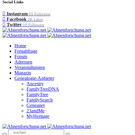
Social Links
Instagram
10
Followers
Facebook
2K
Likes
Twitter
10
Followers
Home
Fernabfrage
Forum
Adressen
Veranstaltungen
Magazin
Genealogie-Anbieter
Ancestry
FamilyTreeDNA
FamilyTree
FamilySearch
Geneanet
23andMe
MyHeritage