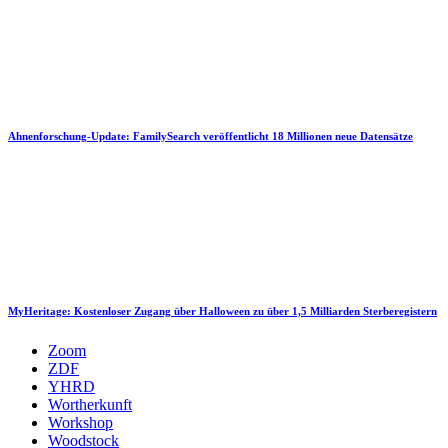
Ahnenforschung-Update: FamilySearch veröffentlicht 18 Millionen neue Datensätze
MyHeritage: Kostenloser Zugang über Halloween zu über 1,5 Milliarden Sterberegistern
Zoom
ZDF
YHRD
Wortherkunft
Workshop
Woodstock