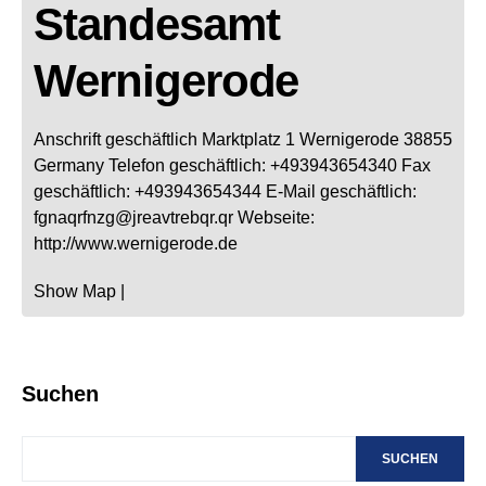
Standesamt
Wernigerode
Anschrift geschäftlich
Marktplatz 1
Wernigerode
38855
Germany
Telefon geschäftlich
:
+493943654340
Fax
geschäftlich
:
+493943654344
E-Mail geschäftlich
:
fgnaqrfnzg@jreavtrebqr.qr
Webseite
:
http://www.wernigerode.de
Show Map
|
Suchen
SUCHEN