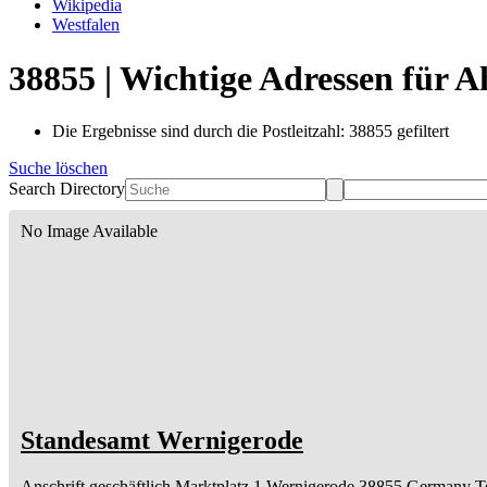
Wikipedia
Westfalen
38855 | Wichtige Adressen für 
Die Ergebnisse sind durch die Postleitzahl: 38855 gefiltert
Suche löschen
Search Directory
No Image Available
Standesamt Wernigerode
Anschrift geschäftlich
Marktplatz 1
Wernigerode
38855
Germany
T