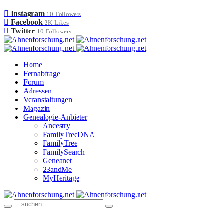
Instagram
10
Followers
Facebook
2K
Likes
Twitter
10
Followers
Home
Fernabfrage
Forum
Adressen
Veranstaltungen
Magazin
Genealogie-Anbieter
Ancestry
FamilyTreeDNA
FamilyTree
FamilySearch
Geneanet
23andMe
MyHeritage