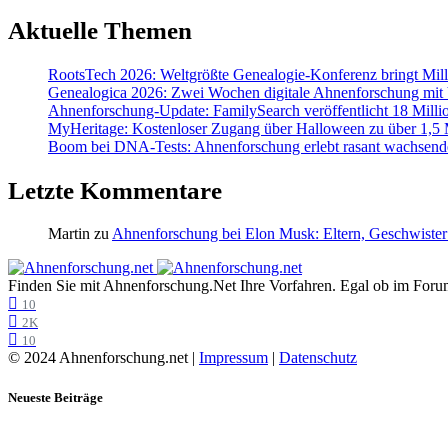
Aktuelle Themen
RootsTech 2026: Weltgrößte Genealogie-Konferenz bringt Mi
Genealogica 2026: Zwei Wochen digitale Ahnenforschung mit
Ahnenforschung-Update: FamilySearch veröffentlicht 18 Milli
MyHeritage: Kostenloser Zugang über Halloween zu über 1,5 Mi
Boom bei DNA-Tests: Ahnenforschung erlebt rasant wachsend
Letzte Kommentare
Martin
zu
Ahnenforschung bei Elon Musk: Eltern, Geschwister
Finden Sie mit Ahnenforschung.Net Ihre Vorfahren. Egal ob im Forum,
10
2K
10
© 2024 Ahnenforschung.net |
Impressum
|
Datenschutz
Neueste Beiträge