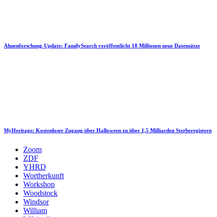
Ahnenforschung-Update: FamilySearch veröffentlicht 18 Millionen neue Datensätze
MyHeritage: Kostenloser Zugang über Halloween zu über 1,5 Milliarden Sterberegistern
Zoom
ZDF
YHRD
Wortherkunft
Workshop
Woodstock
Windsor
William