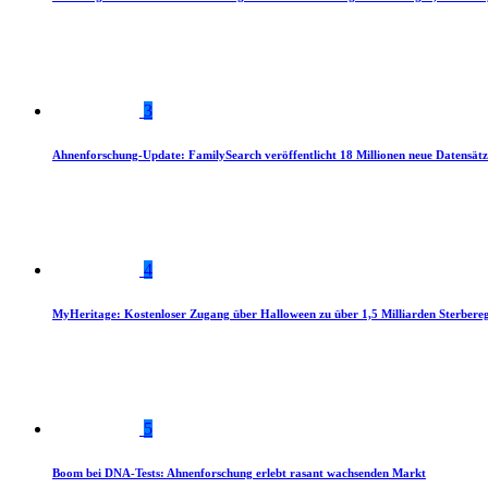
3
Ahnenforschung-Update: FamilySearch veröffentlicht 18 Millionen neue Datensätz
4
MyHeritage: Kostenloser Zugang über Halloween zu über 1,5 Milliarden Sterbereg
5
Boom bei DNA-Tests: Ahnenforschung erlebt rasant wachsenden Markt