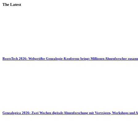
The Latest
RootsTech 2026: Weltgrößte Genealogie-Konferenz bringt Millionen Ahnenforscher zusa
Genealogica 2026: Zwei Wochen digitale Ahnenforschung mit Vorträgen, Workshops und A