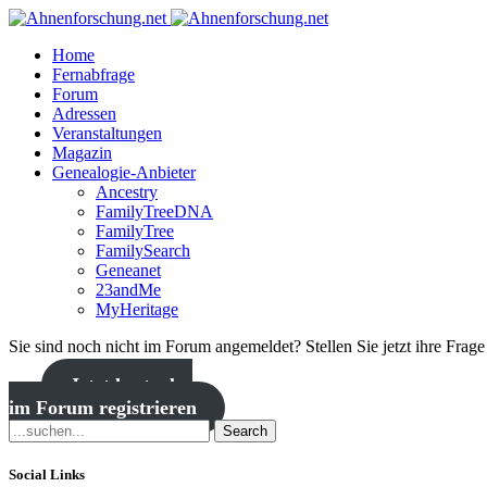
Home
Fernabfrage
Forum
Adressen
Veranstaltungen
Magazin
Genealogie-Anbieter
Ancestry
FamilyTreeDNA
FamilyTree
FamilySearch
Geneanet
23andMe
MyHeritage
Sie sind noch nicht im Forum angemeldet? Stellen Sie jetzt ihre Frag
Jetzt kostenlos
im Forum registrieren
Search
Social Links