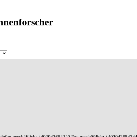
Ahnenforscher
elefon geschäftlich
:
+493943654340
Fax geschäftlich
:
+49394365434