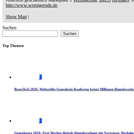
http://www.wernigerode.de
Show Map
|
Suchen
Suchen
Top Themen
1
RootsTech 2026: Weltgrößte Genealogie-Konferenz bringt Millionen Ahnenforsch
2
Genealogica 2026: Zwei Wochen digitale Ahnenforschung mit Vorträgen, Worksho