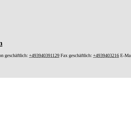
n
on geschäftlich
:
+493940391129
Fax geschäftlich
:
+4939403216
E-Mai