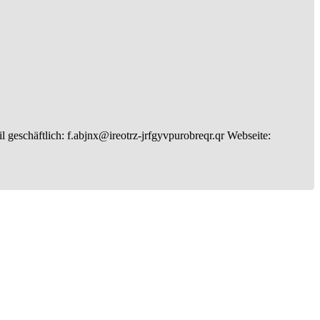
l geschäftlich
:
f.abjnx@ireotrz-jrfgyvpurobreqr.qr
Webseite
: