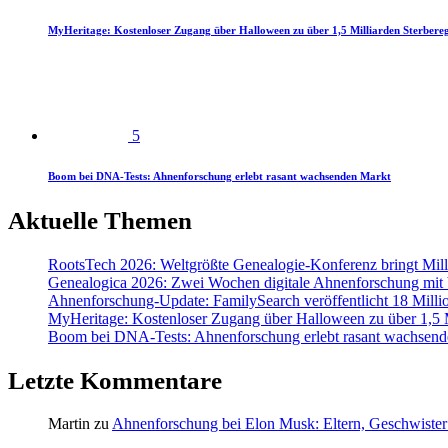
MyHeritage: Kostenloser Zugang über Halloween zu über 1,5 Milliarden Sterbereg
5
Boom bei DNA-Tests: Ahnenforschung erlebt rasant wachsenden Markt
Aktuelle Themen
RootsTech 2026: Weltgrößte Genealogie-Konferenz bringt Mi
Genealogica 2026: Zwei Wochen digitale Ahnenforschung mit
Ahnenforschung-Update: FamilySearch veröffentlicht 18 Milli
MyHeritage: Kostenloser Zugang über Halloween zu über 1,5 Mi
Boom bei DNA-Tests: Ahnenforschung erlebt rasant wachsend
Letzte Kommentare
Martin
zu
Ahnenforschung bei Elon Musk: Eltern, Geschwister