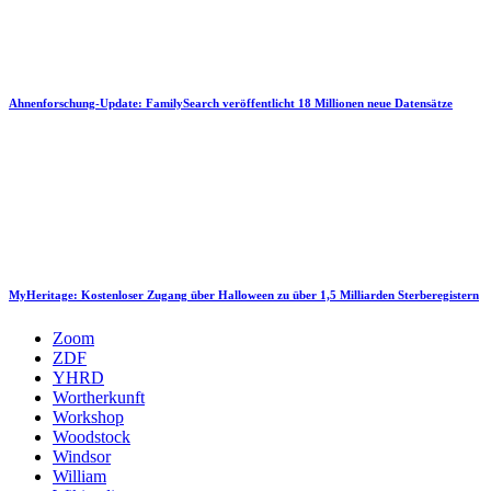
Ahnenforschung-Update: FamilySearch veröffentlicht 18 Millionen neue Datensätze
MyHeritage: Kostenloser Zugang über Halloween zu über 1,5 Milliarden Sterberegistern
Zoom
ZDF
YHRD
Wortherkunft
Workshop
Woodstock
Windsor
William