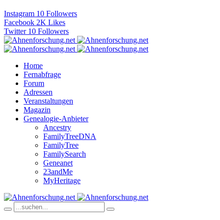
Instagram
10
Followers
Facebook
2K
Likes
Twitter
10
Followers
Home
Fernabfrage
Forum
Adressen
Veranstaltungen
Magazin
Genealogie-Anbieter
Ancestry
FamilyTreeDNA
FamilyTree
FamilySearch
Geneanet
23andMe
MyHeritage