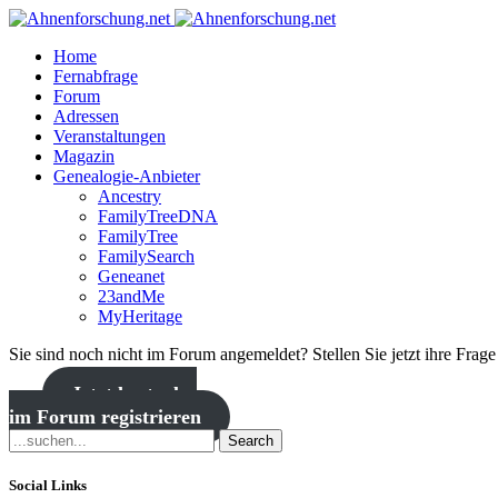
Home
Fernabfrage
Forum
Adressen
Veranstaltungen
Magazin
Genealogie-Anbieter
Ancestry
FamilyTreeDNA
FamilyTree
FamilySearch
Geneanet
23andMe
MyHeritage
Sie sind noch nicht im Forum angemeldet? Stellen Sie jetzt ihre Frag
Jetzt kostenlos
im Forum registrieren
Search
Social Links