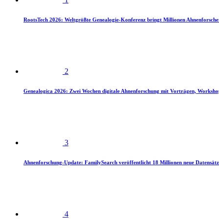
RootsTech 2026: Weltgrößte Genealogie-Konferenz bringt Millionen Ahnenforsch
2
Genealogica 2026: Zwei Wochen digitale Ahnenforschung mit Vorträgen, Worksho
3
Ahnenforschung-Update: FamilySearch veröffentlicht 18 Millionen neue Datensätz
4