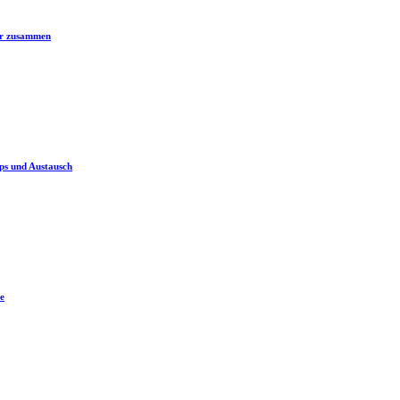
er zusammen
ps und Austausch
e