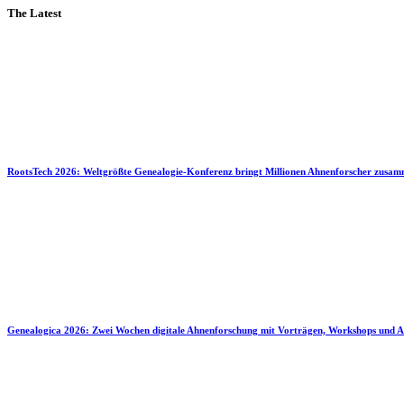
The Latest
RootsTech 2026: Weltgrößte Genealogie-Konferenz bringt Millionen Ahnenforscher zusa
Genealogica 2026: Zwei Wochen digitale Ahnenforschung mit Vorträgen, Workshops und A