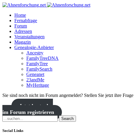
Home
Fernabfrage
Forum
Adressen
Veranstaltungen
Magazin
Genealogie-Anbieter
Ancestry
FamilyTreeDNA
FamilyTree
FamilySearch
Geneanet
23andMe
MyHeritage
Sie sind noch nicht im Forum angemeldet? Stellen Sie jetzt ihre Frag
Jetzt kostenlos
im Forum registrieren
Search
Social Links