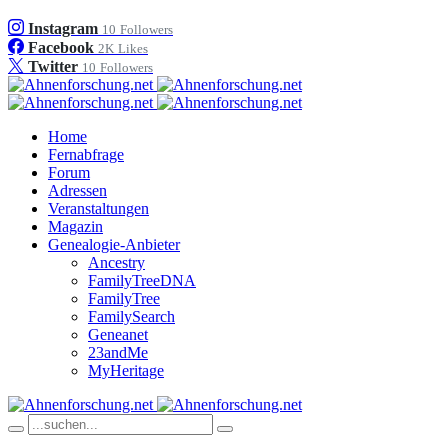
Instagram
10
Followers
Facebook
2K
Likes
Twitter
10
Followers
Home
Fernabfrage
Forum
Adressen
Veranstaltungen
Magazin
Genealogie-Anbieter
Ancestry
FamilyTreeDNA
FamilyTree
FamilySearch
Geneanet
23andMe
MyHeritage