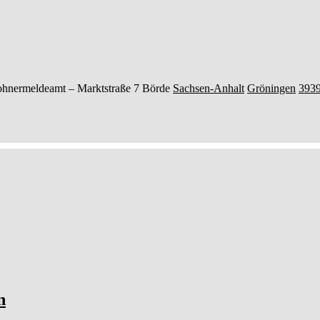
ohnermeldeamt –
Marktstraße 7
Börde
Sachsen-Anhalt
Gröningen
393
n