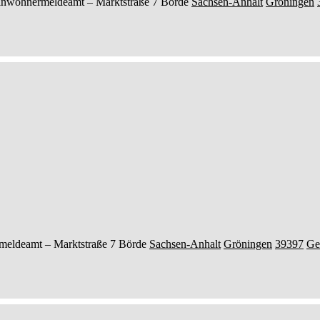
inwohnermeldeamt –
Marktstraße 7
Börde
Sachsen-Anhalt
Gröningen
meldeamt –
Marktstraße 7
Börde
Sachsen-Anhalt
Gröningen
39397
Ge