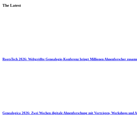
The Latest
RootsTech 2026: Weltgrößte Genealogie-Konferenz bringt Millionen Ahnenforscher zusa
Genealogica 2026: Zwei Wochen digitale Ahnenforschung mit Vorträgen, Workshops und A