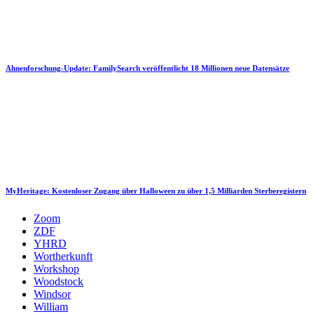
Ahnenforschung-Update: FamilySearch veröffentlicht 18 Millionen neue Datensätze
MyHeritage: Kostenloser Zugang über Halloween zu über 1,5 Milliarden Sterberegistern
Zoom
ZDF
YHRD
Wortherkunft
Workshop
Woodstock
Windsor
William