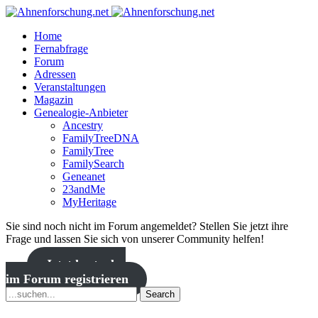
Home
Fernabfrage
Forum
Adressen
Veranstaltungen
Magazin
Genealogie-Anbieter
Ancestry
FamilyTreeDNA
FamilyTree
FamilySearch
Geneanet
23andMe
MyHeritage
Sie sind noch nicht im Forum angemeldet? Stellen Sie jetzt ihre
Frage und lassen Sie sich von unserer Community helfen!
Jetzt kostenlos
im Forum registrieren
Search