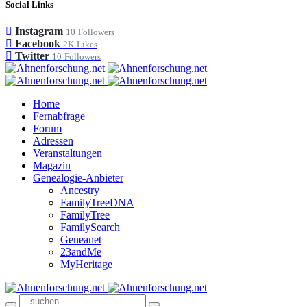
Social Links
Instagram
10
Followers
Facebook
2K
Likes
Twitter
10
Followers
Home
Fernabfrage
Forum
Adressen
Veranstaltungen
Magazin
Genealogie-Anbieter
Ancestry
FamilyTreeDNA
FamilyTree
FamilySearch
Geneanet
23andMe
MyHeritage