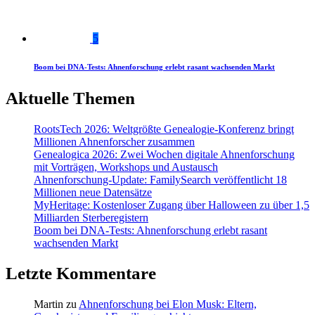
5
Boom bei DNA-Tests: Ahnenforschung erlebt rasant wachsenden Markt
Aktuelle Themen
RootsTech 2026: Weltgrößte Genealogie-Konferenz bringt
Millionen Ahnenforscher zusammen
Genealogica 2026: Zwei Wochen digitale Ahnenforschung
mit Vorträgen, Workshops und Austausch
Ahnenforschung-Update: FamilySearch veröffentlicht 18
Millionen neue Datensätze
MyHeritage: Kostenloser Zugang über Halloween zu über 1,5
Milliarden Sterberegistern
Boom bei DNA-Tests: Ahnenforschung erlebt rasant
wachsenden Markt
Letzte Kommentare
Martin
zu
Ahnenforschung bei Elon Musk: Eltern,