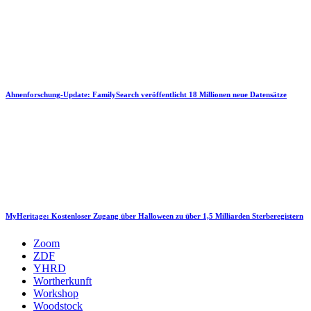
Ahnenforschung-Update: FamilySearch veröffentlicht 18 Millionen neue Datensätze
MyHeritage: Kostenloser Zugang über Halloween zu über 1,5 Milliarden Sterberegistern
Zoom
ZDF
YHRD
Wortherkunft
Workshop
Woodstock