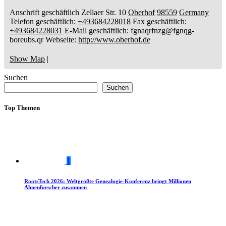
Anschrift geschäftlich
Zellaer Str. 10
Oberhof
98559
Germany
Telefon geschäftlich
:
+493684228018
Fax geschäftlich
:
+493684228031
E-Mail geschäftlich
:
fgnaqrfnzg@fgnqg-
boreubs.qr
Webseite
:
http://www.oberhof.de
Show Map
|
Suchen
Suchen
Top Themen
1
RootsTech 2026: Weltgrößte Genealogie-Konferenz bringt Millionen
Ahnenforscher zusammen