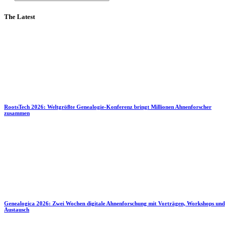
The Latest
RootsTech 2026: Weltgrößte Genealogie-Konferenz bringt Millionen Ahnenforscher
zusammen
Genealogica 2026: Zwei Wochen digitale Ahnenforschung mit Vorträgen, Workshops und
Austausch