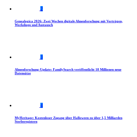
2
Genealogica 2026: Zwei Wochen digitale Ahnenforschung mit Vorträgen,
Workshops und Austausch
3
Ahnenforschung-Update: FamilySearch veröffentlicht 18 Millionen neue
Datensätze
4
MyHeritage: Kostenloser Zugang über Halloween zu über 1,5 Milliarden
Sterberegistern