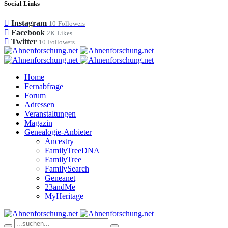
Social Links
Instagram
10
Followers
Facebook
2K
Likes
Twitter
10
Followers
Home
Fernabfrage
Forum
Adressen
Veranstaltungen
Magazin
Genealogie-Anbieter
Ancestry
FamilyTreeDNA
FamilyTree
FamilySearch
Geneanet
23andMe
MyHeritage