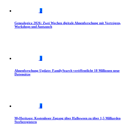
2
Genealogica 2026: Zwei Wochen digitale Ahnenforschung mit Vorträgen,
Workshops und Austausch
3
Ahnenforschung-Update: FamilySearch veröffentlicht 18 Millionen neue
Datensätze
4
MyHeritage: Kostenloser Zugang über Halloween zu über 1,5 Milliarden
Sterberegistern