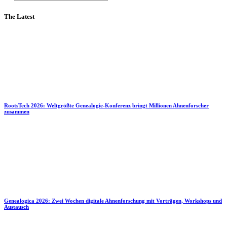
The Latest
RootsTech 2026: Weltgrößte Genealogie-Konferenz bringt Millionen Ahnenforscher
zusammen
Genealogica 2026: Zwei Wochen digitale Ahnenforschung mit Vorträgen, Workshops und
Austausch