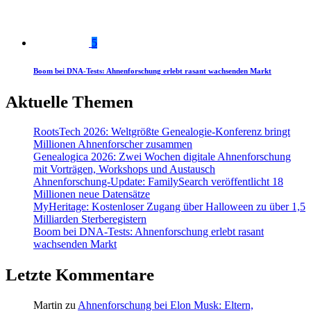
5
Boom bei DNA-Tests: Ahnenforschung erlebt rasant wachsenden Markt
Aktuelle Themen
RootsTech 2026: Weltgrößte Genealogie-Konferenz bringt
Millionen Ahnenforscher zusammen
Genealogica 2026: Zwei Wochen digitale Ahnenforschung
mit Vorträgen, Workshops und Austausch
Ahnenforschung-Update: FamilySearch veröffentlicht 18
Millionen neue Datensätze
MyHeritage: Kostenloser Zugang über Halloween zu über 1,5
Milliarden Sterberegistern
Boom bei DNA-Tests: Ahnenforschung erlebt rasant
wachsenden Markt
Letzte Kommentare
Martin
zu
Ahnenforschung bei Elon Musk: Eltern,