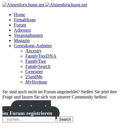
Home
Fernabfrage
Forum
Adressen
Veranstaltungen
Magazin
Genealogie-Anbieter
Ancestry
FamilyTreeDNA
FamilyTree
FamilySearch
Geneanet
23andMe
MyHeritage
Sie sind noch nicht im Forum angemeldet? Stellen Sie jetzt ihre
Frage und lassen Sie sich von unserer Community helfen!
Jetzt kostenlos
im Forum registrieren
Search