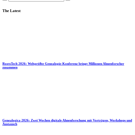
The Latest
RootsTech 2026: Weltgrößte Genealogie-Konferenz bringt Millionen Ahnenforscher
zusammen
Genealogica 2026: Zwei Wochen digitale Ahnenforschung mit Vorträgen, Workshops und
Austausch