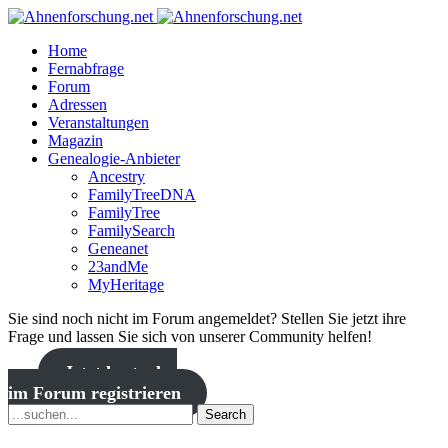
Home
Fernabfrage
Forum
Adressen
Veranstaltungen
Magazin
Genealogie-Anbieter
Ancestry
FamilyTreeDNA
FamilyTree
FamilySearch
Geneanet
23andMe
MyHeritage
Sie sind noch nicht im Forum angemeldet? Stellen Sie jetzt ihre
Frage und lassen Sie sich von unserer Community helfen!
Jetzt kostenlos
im Forum registrieren
Search