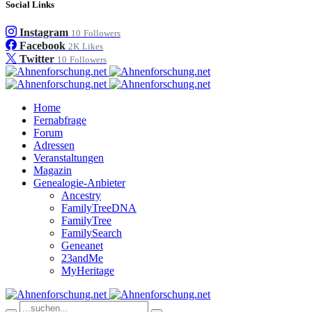
Social Links
Instagram
10
Followers
Facebook
2K
Likes
Twitter
10
Followers
Home
Fernabfrage
Forum
Adressen
Veranstaltungen
Magazin
Genealogie-Anbieter
Ancestry
FamilyTreeDNA
FamilyTree
FamilySearch
Geneanet
23andMe
MyHeritage