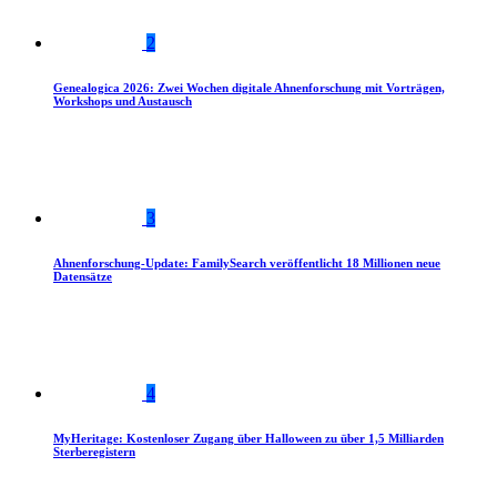
2
Genealogica 2026: Zwei Wochen digitale Ahnenforschung mit Vorträgen,
Workshops und Austausch
3
Ahnenforschung-Update: FamilySearch veröffentlicht 18 Millionen neue
Datensätze
4
MyHeritage: Kostenloser Zugang über Halloween zu über 1,5 Milliarden
Sterberegistern