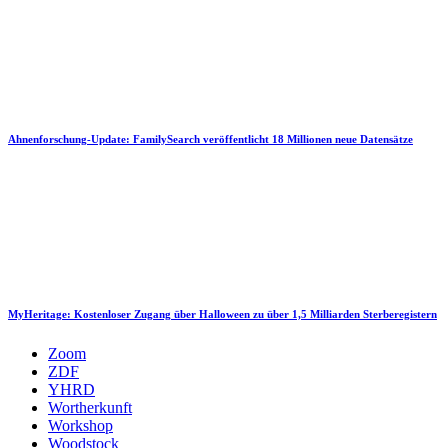
Ahnenforschung-Update: FamilySearch veröffentlicht 18 Millionen neue Datensätze
MyHeritage: Kostenloser Zugang über Halloween zu über 1,5 Milliarden Sterberegistern
Zoom
ZDF
YHRD
Wortherkunft
Workshop
Woodstock