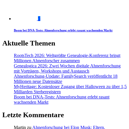
5
Boom bei DNA-Tests: Ahnenforschung erlebt rasant wachsenden Markt
Aktuelle Themen
RootsTech 2026: Weltgrößte Genealogie-Konferenz bringt
Millionen Ahnenforscher zusammen
Genealogica 2026: Zwei Wochen digitale Ahnenforschung
mit Vorträgen, Workshops und Austausch
Ahnenforschung-Update: FamilySearch veröffentlicht 18
Millionen neue Datensätze
MyHeritage: Kostenloser Zugang über Halloween zu über 1,5
Milliarden Sterberegistern
Boom bei DNA-Tests: Ahnenforschung erlebt rasant
wachsenden Markt
Letzte Kommentare
Martin
zu
Ahnenforschung bei Elon Musk: Eltern,