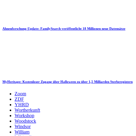
Ahnenforschung-Update: FamilySearch veröffentlicht 18 Millionen neue Datensätze
MyHeritage: Kostenloser Zugang über Halloween zu über 1,5 Milliarden Sterberegistern
Zoom
ZDF
YHRD
Wortherkunft
Workshop
Woodstock
Windsor
William