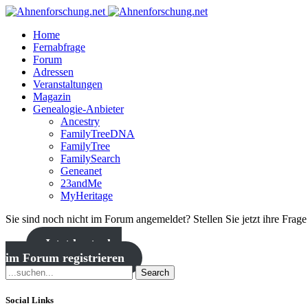
Home
Fernabfrage
Forum
Adressen
Veranstaltungen
Magazin
Genealogie-Anbieter
Ancestry
FamilyTreeDNA
FamilyTree
FamilySearch
Geneanet
23andMe
MyHeritage
Sie sind noch nicht im Forum angemeldet? Stellen Sie jetzt ihre Frag
Jetzt kostenlos
im Forum registrieren
Search
Social Links