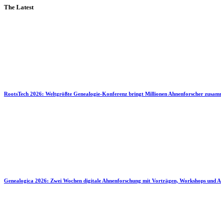
The Latest
RootsTech 2026: Weltgrößte Genealogie-Konferenz bringt Millionen Ahnenforscher zusa
Genealogica 2026: Zwei Wochen digitale Ahnenforschung mit Vorträgen, Workshops und A