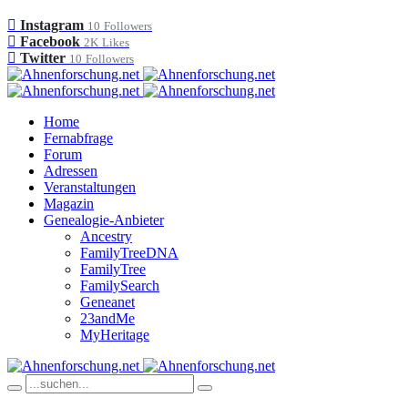
Instagram
10
Followers
Facebook
2K
Likes
Twitter
10
Followers
Home
Fernabfrage
Forum
Adressen
Veranstaltungen
Magazin
Genealogie-Anbieter
Ancestry
FamilyTreeDNA
FamilyTree
FamilySearch
Geneanet
23andMe
MyHeritage